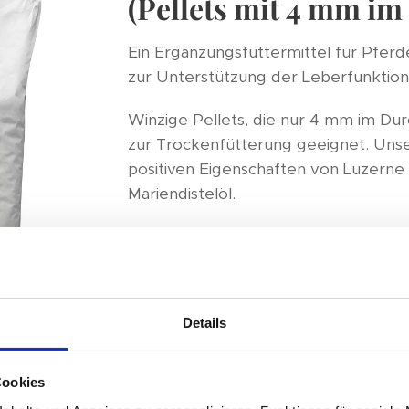
(Pellets mit 4 mm i
Ein Ergänzungsfuttermittel für Pfer
zur Unterstützung der Leberfunktion
Winzige Pellets, die nur 4 mm im Du
zur Trockenfütterung geeignet. Unse
positiven Eigenschaften von Luzerne 
Mariendistelöl.
Die Luzerne ist die älteste bekannte 
über 2.000 Jahren angebaut. Unsere L
hochwertigem Eiweiß, Betacarotin, Vi
anderen Mineralstoffen und Spurenel
Details
Mangan und
Selen
.
Luzerne mit Mariendistelöl
zeichnet s
Cookies
Größe der Pflanzenpartikeln aus, wa