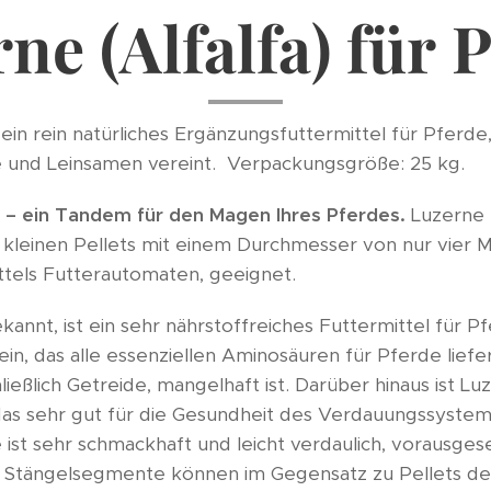
ne (Alfalfa) für 
t ein rein natürliches Ergänzungsfuttermittel für Pferde,
 und Leinsamen vereint. Verpackungsgröße: 25 kg.
– ein Tandem für den Magen Ihres Pferdes.
Luzerne m
e kleinen Pellets mit einem Durchmesser von nur vier Mi
ttels Futterautomaten, geeignet.
bekannt, ist ein sehr nährstoffreiches Futtermittel für P
in, das alle essenziellen Aminosäuren für Pferde liefert
hließlich Getreide, mangelhaft ist. Darüber hinaus ist L
das sehr gut für die Gesundheit des Verdauungssystems 
ist sehr schmackhaft und leicht verdaulich, vorausgeset
ge Stängelsegmente können im Gegensatz zu Pellets d