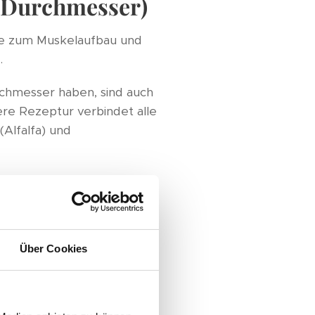
m Durchmesser)
de zum Muskelaufbau und
.
rchmesser haben, sind auch
re Rezeptur verbindet alle
(Alfalfa) und
Futterpflanze und wird seit
uzerne ist reich an
taminen, Kalzium sowie
ementen inkl. Zink,
Über Cookies
ich durch eine optimale
s einen wohltuenden