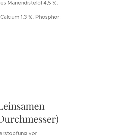
s Mariendistelöl 4,5 %.
 Calcium 1,3 %, Phosphor:
t Leinsamen
 Durchmesser)
Verstopfung vor