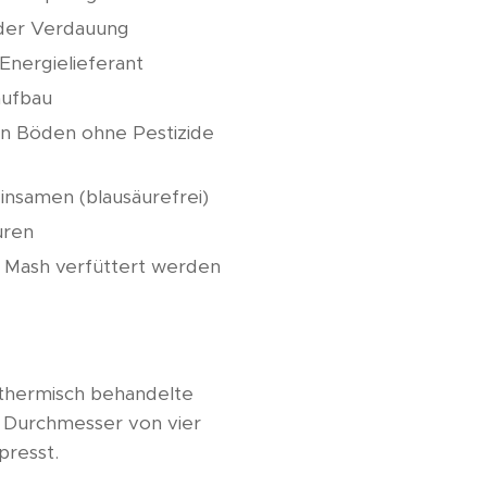
 der Verdauung
 Energielieferant
aufbau
en Böden ohne Pestizide
insamen (blausäurefrei)
uren
s Mash verfüttert werden
thermisch behandelte
m Durchmesser von vier
presst.