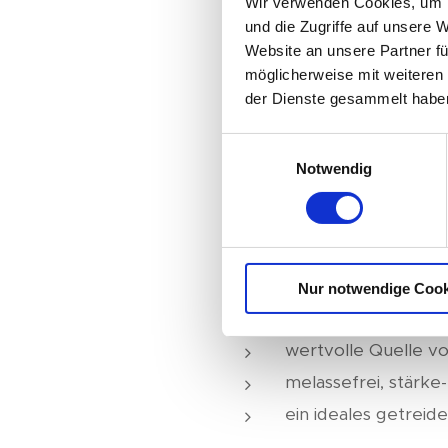
Wir verwenden Cookies, um I
Einfluss auf die Magenschl
und die Zugriffe auf unsere 
mittels Futterautomaten od
Website an unsere Partner fü
gepresstes Mariendistelöl 
möglicherweise mit weiteren
der Dienste gesammelt habe
Widerstandsfähigkeit der 
Trocknungsanlagen schone
Einwilligungsauswahl
Notwendig
Luzerne mit Mariendistelöl
4 mm-Pellets sind 
4,5 % Mariendistelö
ein hochwertiger Ei
Nur notwendige Cook
für eine gesunde, 
wertvolle Quelle vo
melassefrei, stärke
ein ideales getreide