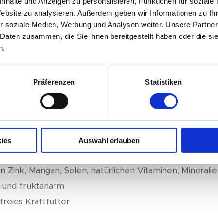
nhalte und Anzeigen zu personalisieren, Funktionen für soziale
eimhaut des Pferdes hat. Die kleinen Pellets können s
Website zu analysieren. Außerdem geben wir Informationen zu I
er eingeweicht als Mash verfüttert werden. Im Produk
r soziale Medien, Werbung und Analysen weiter. Unsere Partner
unterstützt die Leberfunktion, sorgt für eine gesunde
 Daten zusammen, die Sie ihnen bereitgestellt haben oder die s
n.
Haut. Unsere Luzerne wird auf selenreichen Böden ang
nd bearbeitet.
Präferenzen
Statistiken
:
zur Trockenfütterung, auch mittels Futterautomaten, 
l trägt zur einwandfreien Leberfunktion bei
weiß- und Energielieferant, fördert den Muskelaufbau
ies
Auswahl erlauben
ausgewogene Darmflora und widerstandsfähige Haut
n Zink, Mangan, Selen, natürlichen Vitaminen, Minerali
- und fruktanarm
freies Kraftfutter