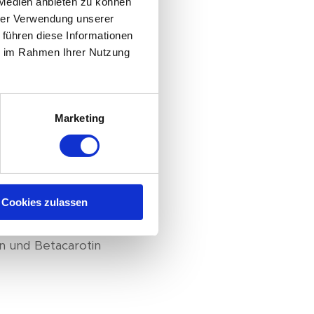
 Medien anbieten zu können
owohl trocken als auch
hrer Verwendung unserer
t enthaltenes kalt
 führen diese Informationen
 Verdauung und fördert die
ie im Rahmen Ihrer Nutzung
ebaut und in
Marketing
geeignet
Cookies zulassen
en und Betacarotin