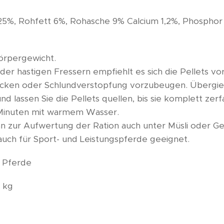
25%, Rohfett 6%, Rohasche 9% Calcium 1,2%, Phosphor
örpergewicht.
oder hastigen Fressern empfiehlt es sich die Pellets v
cken oder Schlundverstopfung vorzubeugen. Übergieß
 lassen Sie die Pellets quellen, bis sie komplett zerfal
 Minuten mit warmem Wasser.
n zur Aufwertung der Ration auch unter Müsli oder G
auch für Sport- und Leistungspferde geeignet.
r Pferde
 kg